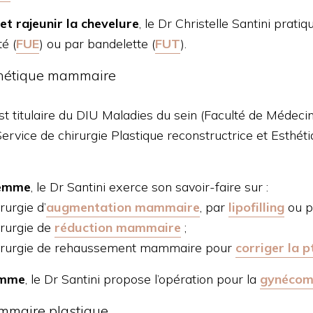
et rajeunir la chevelure
, le Dr Christelle Santini pratiq
té (
FUE
) ou par bandelette (
FUT
).
thétique mammaire
st titulaire du DIU Maladies du sein (Faculté de Médecin
Service de chirurgie Plastique reconstructrice et Esthét
femme
, le Dr Santini exerce son savoir-faire sur :
irurgie d’
augmentation mammaire
, par
lipofilling
ou p
irurgie de
réduction mammaire
;
hirurgie de rehaussement mammaire pour
corriger la p
omme
, le Dr Santini propose l’opération pour la
gynécom
mmaire plastique