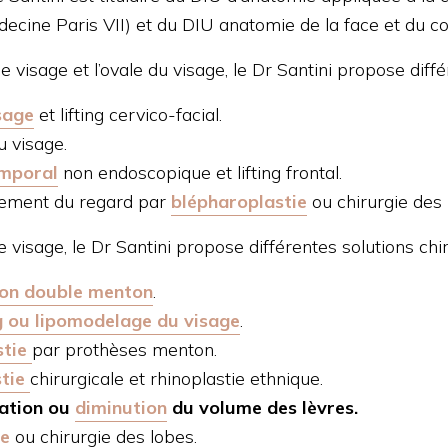
decine Paris VII) et du DIU anatomie de la face et du c
e visage et l’ovale du visage, le Dr Santini propose diffé
isage
et lifting cervico-facial.
 visage.
emporal
non endoscopique et lifting frontal.
ement du regard par
blépharoplastie
ou chirurgie des
e visage, le Dr Santini propose différentes solutions chir
ion
double menton
.
ng ou lipomodelage du visage
.
tie
par prothèses menton.
tie
chirurgicale et rhinoplastie ethnique.
ation ou
diminution
du volume des lèvres.
ie
ou chirurgie des lobes.