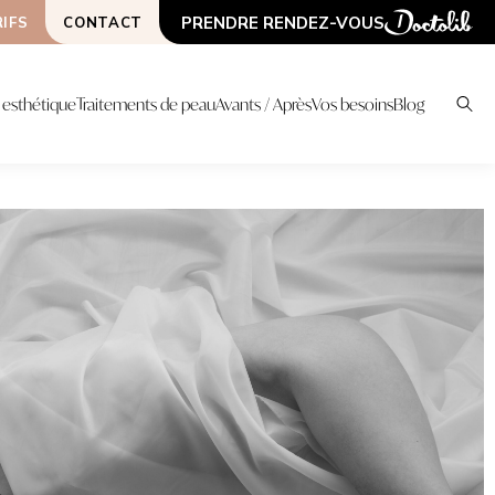
PRENDRE RENDEZ-VOUS
IFS
CONTACT
esthétique
Traitements de peau
Avants / Après
Vos besoins
Blog
S
CHNIQUES
LIPOSCULPTURE
PLATEAU TECHNIQ
LIPOSUCCION HAUTE
ONDA COOLWAVES
DÉFINITION / VASER
ER URGO TOUCH
LASER HOLLYWOOD
LIPOFILLING ( BBL, SEINS...)
SPECTRA
MORPHEUS 8
AUTRES CHIRURGIES
HIFU
LIFTINGS CHIRURGICAUX
GREFFE DE CHEVEUX