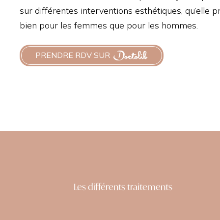
MOR
sur différentes interventions esthétiques, qu’elle 
bien pour les femmes que pour les hommes.
PRENDRE RDV SUR
POFILLING
GREFFE DE CHEVEUX
Les différents traitements
RGIE INTIME