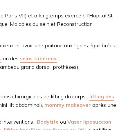
e Paris VII) et a longtemps exercé à l’Hôpital St
ique, Maladies du sein et Reconstruction
ieux et avoir une poitrine aux lignes équilibrées :
s
ou des
seins tubéreux
;
ambeau grand dorsal, prothèses).
ions chirurgicales de lifting du corps :
lifting des
ni lift abdominal),
mommy makeover
après une
d’interventions :
Bodytite
ou
Vaser liposuccion