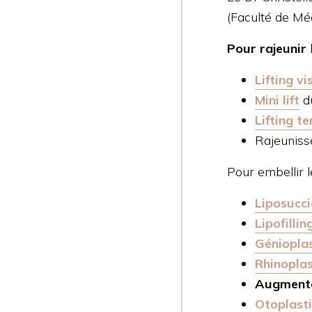
(Faculté de Mé
Pour rajeunir
l
Lifting v
Mini lift
du
Lifting t
Rajeuniss
Pour embellir l
Liposucc
Lipofilli
Génioplas
Rhinoplas
Augment
Otoplast