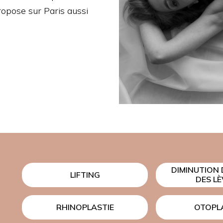
PHEUS 8
LIFTING DES CUISSES
propose sur Paris aussi
DIMINUTION
LIFTING
DES L
RHINOPLASTIE
OTOPL