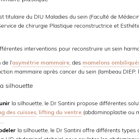
st titulaire du DIU Maladies du sein (Faculté de Médecin
Service de chirurgie Plastique reconstructrice et Esthét
fférentes interventions pour reconstruire un sein harmon
 de l’
asymétrie mammaire
, des
mamelons ombiliqué
ction mammaire après cancer du sein (lambeau DIEP, l
la silhouette
unir
la silhouette, le Dr Santini propose différentes solut
ing des cuisses
,
lifting du ventre
(abdominoplastie ou mi
e…
odeler
la silhouette, le Dr Santini offre différents types 