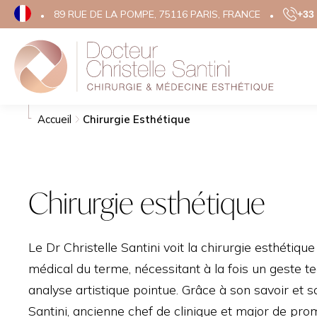
89 RUE DE LA POMPE, 75116 PARIS, FRANCE
+33 
Rechercher
Chirurgie Esth
Mé
Accueil
Chirurgie Esthétique
VISAGE
RA
VIS
CHIRURGIE DES PAUP
Chirurgie esthétique
ACI
LIFTING DU VISAGE
BO
LIFTING TEMPORAL
MÉS
Le Dr Christelle Santini voit la chirurgie esthétiq
RHINOPLASTIE
SKI
médical du terme, nécessitant à la fois un geste t
OTOPLASTIE
FIL
analyse artistique pointue. Grâce à son savoir et s
GRAINS DE BEAUTÉ
HIF
Santini, ancienne chef de clinique et major de prom
CICATRICES