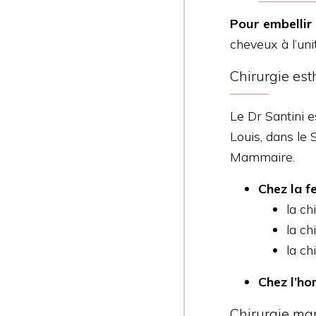
Pour embellir 
cheveux à l’uni
Chirurgie es
Le Dr Santini e
Louis, dans le 
Mammaire.
Chez la 
la ch
la ch
la c
Chez l’h
Chirurgie ma