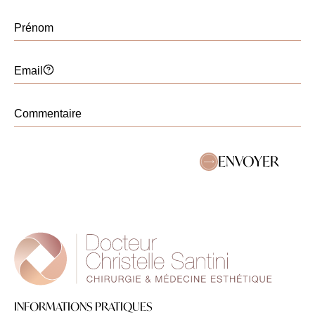
repos est indispensable afin de
permettre une bonne cicatrisation. La
reprise d’une activité telle que
l’équitation, qui implique des
frottements et des appuis prolongés,
est généralement envisageable
après environ 4 à 6 semaines, en
fonction de votre évolution post-
opératoire. Cette reprise doit se faire
ENVOYER
de manière progressive et
uniquement après validation lors du
suivi.
Une consultation permettra d’évaluer
votre situation de manière
personnalisée et de vous donner des
recommandations adaptées.
Bien cordialement.
INFORMATIONS PRATIQUES