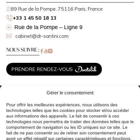
89 Rue de la Pompe, 75116 Paris, France
Maeva
+33 1 45 50 18 13
Publié le 16 octobre 2025
Rue de la Pompe – Ligne 9
L’apparence de mes petites lèvres est trop
cabinet@dr-santini.com
proéminente, c’est pourquoi j’ai décidé de
réaliser une nymphoplastie. Ainsi, docteur
NOUS SUIVRE :
Santini, j’aimerais savoir s’il est conseillé
d’éviter de programmer l’intervention à une
période proche des règles ? Merci pour vos
PRENDRE RENDEZ-VOUS
éclaircissements.
Dr Christelle Santini
Gérer le consentement
Christelle Santini
Chirurgie Esthétique
Médecine esthétique
Pour offrir les meilleures expériences, nous utilisons des
Publié le 30 octobre 2025
Traitements de peau
technologies telles que les cookies pour stocker et/ou accéder
Bonjour,
aux informations des appareils. Le fait de consentir à ces
Vos besoins
technologies nous permettra de traiter des données telles que le
Avants / Après
Il est en effet préférable d’éviter de
comportement de navigation ou les ID uniques sur ce site. Le
Blog
programmer une nymphoplastie juste
fait de ne pas consentir ou de retirer son consentement peut
avoir un effet négatif sur certaines caractéristiques et fonctions.
avant ou pendant les règles, car la