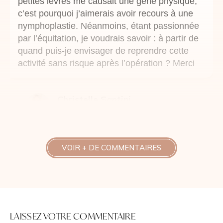
petites lèvres me causait une gêne physique,
c’est pourquoi j’aimerais avoir recours à une
nymphoplastie. Néanmoins, étant passionnée
par l’équitation, je voudrais savoir : à partir de
quand puis-je envisager de reprendre cette
activité sans risque après l’opération ? Merci
Christelle Santini
Publié le 14 janvier 2026
Bonjour,
La nymphoplastie permet en effet de
VOIR + DE COMMENTAIRES
corriger une hypertrophie des petites
lèvres lorsqu’elle est à l’origine d’une
gêne physique au quotidien ou lors
des activités sportives, comme
l’équitation.
LAISSEZ VOTRE COMMENTAIRE
Après l’intervention, une période de