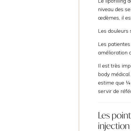
Le lipofillin
niveau des se
œdèmes, il es
Les douleurs 
Les patientes
amélioration c
Il est très i
body médical. 
estime que ¼ à
servir de réfé
Les poin
injection