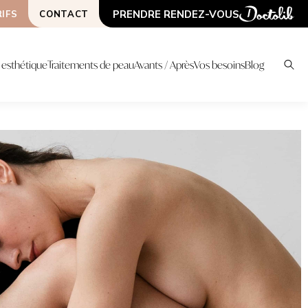
PRENDRE RENDEZ-VOUS
IFS
CONTACT
esthétique
Traitements de peau
Avants / Après
Vos besoins
Blog
S
CHNIQUES
LIPOSCULPTURE
PLATEAU TECHNIQ
LIPOSUCCION HAUTE
ONDA COOLWAVES
DÉFINITION / VASER
ER URGO TOUCH
LASER HOLLYWOOD
LIPOFILLING ( BBL, SEINS...)
SPECTRA
MORPHEUS 8
AUTRES CHIRURGIES
HIFU
LIFTINGS CHIRURGICAUX
GREFFE DE CHEVEUX