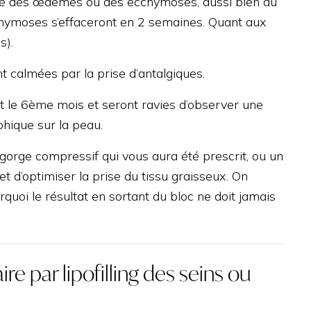
omme des œdèmes ou des ecchymoses, aussi bien au
chymoses s’effaceront en 2 semaines. Quant aux
s).
t calmées par la prise d’antalgiques.
et le 6ème mois et seront ravies d’observer une
phique sur la peau.
-gorge compressif qui vous aura été prescrit, ou un
et d’optimiser la prise du tissu graisseux. On
rquoi le résultat en sortant du bloc ne doit jamais
 par lipofilling des seins ou