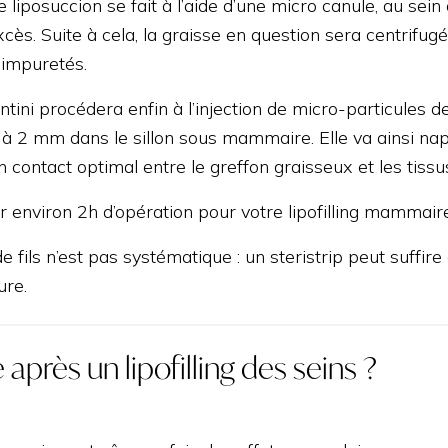
e liposuccion se fait à l’aide d’une micro canule, au sei
cès. Suite à cela, la graisse en question sera centrifug
 impuretés.
tini procédera enfin à l’injection de micro-particules 
1 à 2 mm dans le sillon sous mammaire. Elle va ainsi n
n contact optimal entre le greffon graisseux et les tissu
r environ 2h d’opération pour votre lipofilling mammaire
 fils n’est pas systématique : un steristrip peut suffir
ure.
 après un lipofilling des seins ?