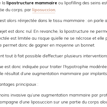
 la
lipostructure mammaire
ou lipofilling des seins e
tie du corps, par
liposuccion
.
est alors réinjectée dans le tissu mammaire : on parle a
rejet est donc nul. En revanche, la lipostructure ne per
ectée est limitée au risque qu’elle ne se nécrose et elle
e permet donc de gagner en moyenne un bonnet.
nt tout à fait possible d’effectuer plusieurs interventio
ue est donc indiquée pour traiter l’hypotrophie modér
 le résultat d’une augmentation mammaire par implants
vantages principaux :
 moins invasive qu’une augmentation mammaire par prot
compagne d’une liposuccion sur une partie du corps alour