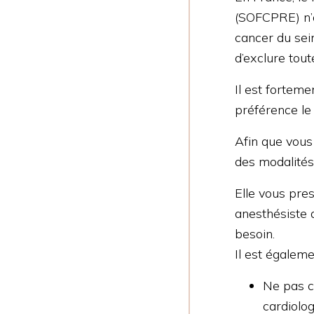
(SOFCPRE) n’a
cancer du sei
d’exclure tou
Il est fortem
préférence le
Afin que vous
des modalités 
Elle vous pres
anesthésiste 
besoin.
Il est égalem
Ne pas c
cardiolog