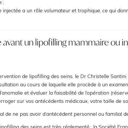
 ;
e injectée a un rôle volumateur et trophique, ce qui don
 avant un lipofilling mammaire ou in
rvention de lipofilling des seins, le Dr Christelle Santi
ultation au cours de laquelle elle procède à un examen 
’anomalie et évaluer la faisabilité de l’opération (réserv
erroger sur vos antécédents médicaux, votre taille de s
ial de ne pas avoir d’antécédent personnel ou familial d
lipofilling des seins est très réglementé : la Société Fr