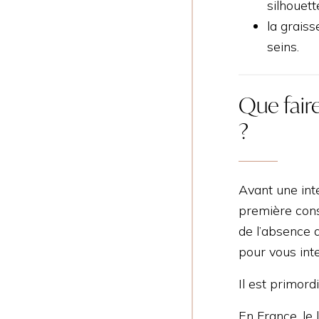
silhouette
la graiss
seins.
Que faire
?
Avant une inte
première cons
de l’absence d
pour vous int
Il est primord
En France, le 