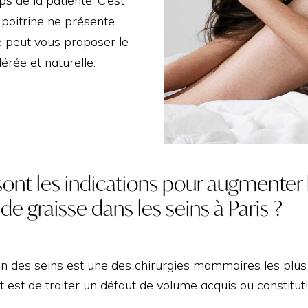
s de la patiente. C’est
PHEUS 8
LIFTING DES CUISSES
 poitrine ne présente
ue peut vous proposer le
rée et naturelle.
ont les indications pour augmenter le
 de graisse dans les seins à Paris ?
n des seins est une des chirurgies mammaires les plu
t est de traiter un défaut de volume acquis ou constitut