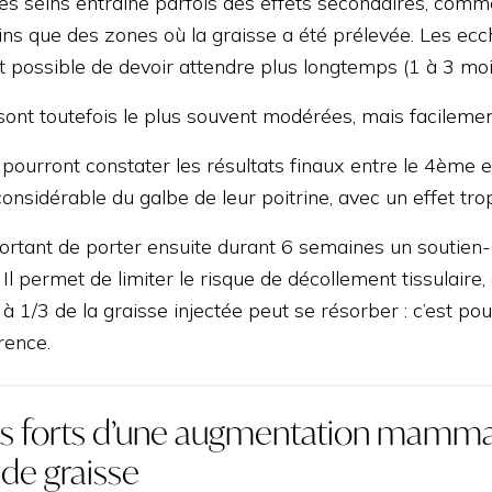
g des seins entraîne parfois des effets secondaires, c
ins que des zones où la graisse a été prélevée. Les ec
t possible de devoir attendre plus longtemps (1 à 3 moi
sont toutefois le plus souvent modérées, mais facilemen
 pourront constater les résultats finaux entre le 4ème 
onsidérable du galbe de leur poitrine, avec un effet tro
mportant de porter ensuite durant 6 semaines un soutien
Il permet de limiter le risque de décollement tissulaire, 
 1/3 de la graisse injectée peut se résorber : c’est pou
rence.
ts forts d’une augmentation mammaire
 de graisse