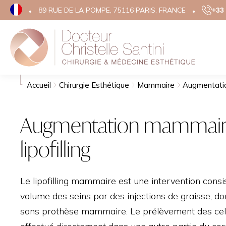
89 RUE DE LA POMPE, 75116 PARIS, FRANCE
+33 
Rechercher
Chirurgie Esth
Mé
Accueil
Chirurgie Esthétique
Mammaire
Augmentati
VISAGE
RA
Augmentation mammair
VIS
CHIRURGIE DES PAUP
lipofilling
ACI
LIFTING DU VISAGE
BO
LIFTING TEMPORAL
MÉS
RHINOPLASTIE
Le lipofilling mammaire est une intervention cons
SKI
OTOPLASTIE
volume des seins par des injections de graisse, do
FIL
GRAINS DE BEAUTÉ
sans prothèse mammaire. Le prélèvement des cell
HIF
CICATRICES