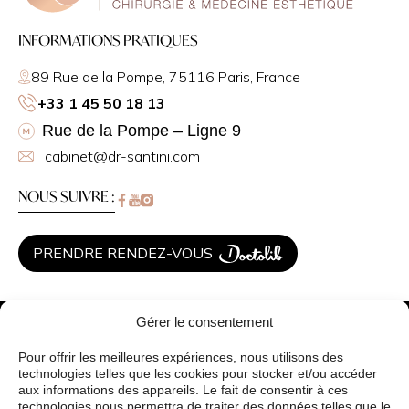
INFORMATIONS PRATIQUES
89 Rue de la Pompe, 75116 Paris, France
+33 1 45 50 18 13
Rue de la Pompe – Ligne 9
cabinet@dr-santini.com
NOUS SUIVRE :
PRENDRE RENDEZ-VOUS
Dr Christelle Santini
Gérer le consentement
Chirurgie Esthétique
Médecine esthétique
Pour offrir les meilleures expériences, nous utilisons des
Traitements de peau
technologies telles que les cookies pour stocker et/ou accéder
aux informations des appareils. Le fait de consentir à ces
Vos besoins
technologies nous permettra de traiter des données telles que le