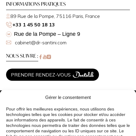
INFORMATIONS PRATIQUES
89 Rue de la Pompe, 75116 Paris, France
+33 1 45 50 18 13
Rue de la Pompe – Ligne 9
cabinet@dr-santini.com
NOUS SUIVRE :
PRENDRE RENDEZ-VOUS
Gérer le consentement
Dr Christelle Santini
Chirurgie Esthétique
Médecine esthétique
Pour offrir les meilleures expériences, nous utilisons des
technologies telles que les cookies pour stocker et/ou accéder
Traitements de peau
aux informations des appareils. Le fait de consentir à ces
Vos besoins
technologies nous permettra de traiter des données telles que le
Avants / Après
comportement de navigation ou les ID uniques sur ce site. Le
Blog