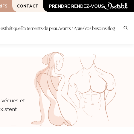
PRENDRE RENDEZ-VOUS
IFS
CONTACT
esthétique
Traitements de peau
Avants / Après
Vos besoins
Blog
S
CHNIQUES
LIPOSCULPTURE
PLATEAU TECHNIQ
LIPOSUCCION HAUTE
ONDA COOLWAVES
DÉFINITION / VASER
ER URGO TOUCH
LASER HOLLYWOOD
LIPOFILLING ( BBL, SEINS...)
SPECTRA
l vécues et
MORPHEUS 8
AUTRES CHIRURGIES
existent
HIFU
LIFTINGS CHIRURGICAUX
GREFFE DE CHEVEUX