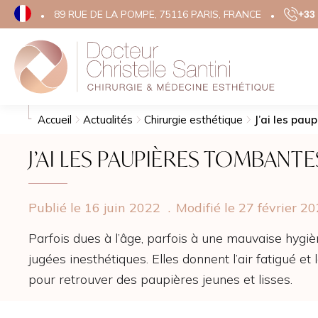
89 RUE DE LA POMPE, 75116 PARIS, FRANCE
+33 
Rechercher
Chirurgie Esth
Mé
Accueil
Actualités
Chirurgie esthétique
J’ai les pau
J’AI LES PAUPIÈRES TOMBANTE
VISAGE
RA
VIS
CHIRURGIE DES PAUP
ACI
LIFTING DU VISAGE
Publié le 16 juin 2022
.
Modifié le 27 février 2
BO
LIFTING TEMPORAL
Parfois dues à l’âge, parfois à une mauvaise hygi
MÉS
RHINOPLASTIE
jugées inesthétiques. Elles donnent l’air fatigué et
SKI
OTOPLASTIE
pour retrouver des paupières jeunes et lisses.
FIL
GRAINS DE BEAUTÉ
HIF
CICATRICES