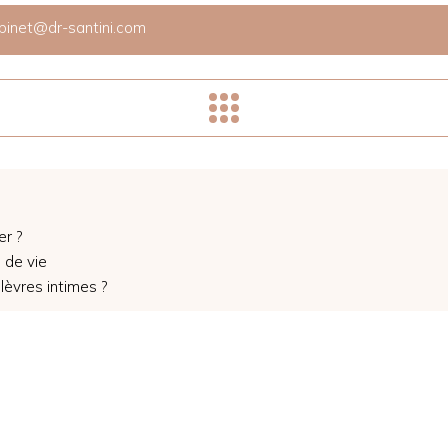
binet@dr-santini.com
r ?
 de vie
lèvres intimes ?