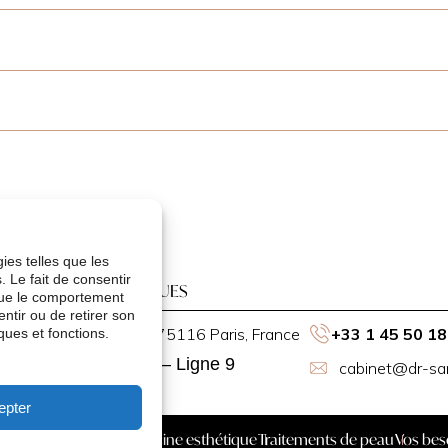
ies telles que les
 Le fait de consentir
NFORMATIONS PRATIQUES
que le comportement
ntir ou de retirer son
89 Rue de la Pompe, 75116 Paris, France
+33 1 45 50 18
ques et fonctions.
Rue de la Pompe – Ligne 9
cabinet@dr-san
epter
irurgie Esthétique
Médecine esthétique
Traitements de peau
Vos bes