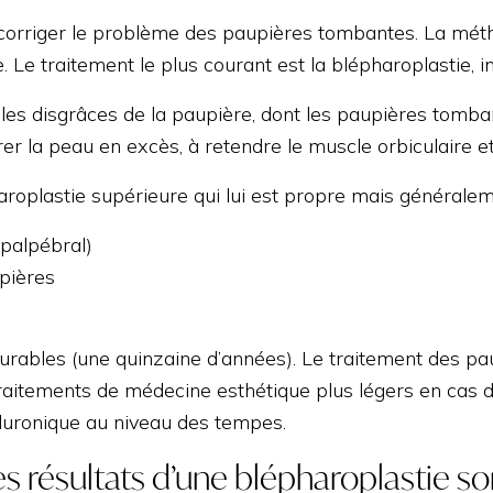
 corriger le problème des paupières tombantes. La mét
 Le traitement le plus courant est la blépharoplastie, in
les disgrâces de la paupière, dont les paupières tomban
er la peau en excès, à retendre le muscle orbiculaire et
oplastie supérieure qui lui est propre mais généralemen
 palpébral)
pières
 durables (une quinzaine d’années). Le traitement des p
raitements de médecine esthétique plus légers en cas de
aluronique au niveau des tempes.
résultats d’une blépharoplastie sont-