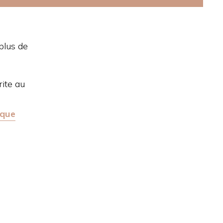
 plus de
rite au
ique